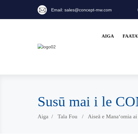
Email: sales@concept-mw.com
AIGA
FAATA
Susū mai i le 
Aiga
Tala Fou
Aiseā e Manaʻomia ai