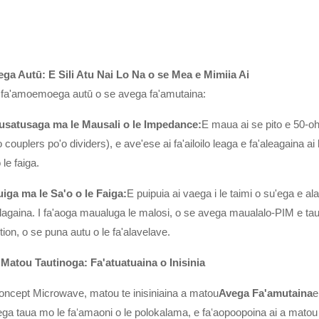
ga Autū: E Sili Atu Nai Lo Na o se Mea e Mimiia Ai
 fa'amoemoega autū o se avega fa'amutaina:
tusatusaga ma le Mausali o le Impedance:
E maua ai se pito e 50-ohm
o couplers po'o dividers), e ave'ese ai fa'ailoilo leaga e fa'aleagain
o le faiga.
iga ma le Sa'o o le Faiga:
E puipuia ai vaega i le taimi o su'ega e ala
ulagaina. I fa'aoga maualuga le malosi, o se avega maualalo-PIM e taua
rtion, o se puna autu o le fa'alavelave.
Matou Tautinoga: Fa'atuatuaina o Inisinia
Concept Microwave, matou te inisiniaina a matou
Avega Fa'amutaina
e
ega taua mo le faʻamaoni o le polokalama, e faʻaopoopoina ai a matou 