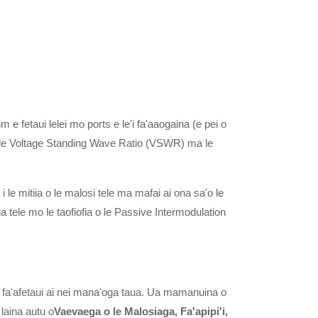
 e fetaui lelei mo ports e le'i fa'aaogaina (e pei o
a ai le Voltage Standing Wave Ratio (VSWR) ma le
 i le mitiia o le malosi tele ma mafai ai ona sa'o le
 tele mo le taofiofia o le Passive Intermodulation
 faʻafetaui ai nei manaʻoga taua. Ua mamanuina o
laina autu o
Vaevaega o le Malosiaga, Fa'apipi'i,