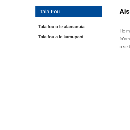
Ais
Tala Fou
Tala fou o le alamanuia
I le 
Tala fou a le kamupani
fa'am
o se 