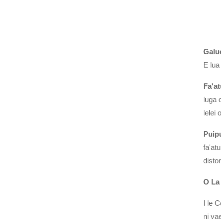
Galue
E lua
Fa'a
luga 
lelei 
Puipu
fa'at
disto
O La 
I le 
ni va