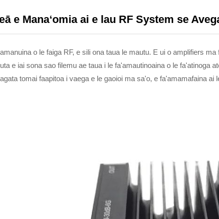
eā e Manaʻomia ai e lau RF System se Aveg
mamanuina o le faiga RF, e sili ona taua le mautu. E ui o amplifiers m
uta e iai sona sao filemu ae taua i le fa'amautinoaina o le fa'atinoga
tagata tomai faapitoa i vaega e le gaoioi ma sa'o, e fa'amamafaina ai l