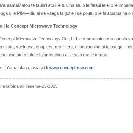
a'amama
Matou te taulaʻi atu i le tuʻuina atu o le fetaui lelei o le imp
inoga o le PIM—liliu ai se vaega faigofie i se poutū o le faʻatuatuaina o
ga i le Concept Microwave Technology
Concept Microwave Technology Co., Ltd. e mamanuina ma gaosia vae
ia ai uta, vaeluaga, couplers, ma filters, e lagolagoina ai talosaga i l
 le tuʻuina atu o fofo e faʻamautinoa ai le saʻo ma le tumau.
si fa'amatalaga, asiasi i le
www.concept-mw.com
.
 na lafoina ai: Tesema-23-2025
AISEĀ E FILIFILI AI I MATOU