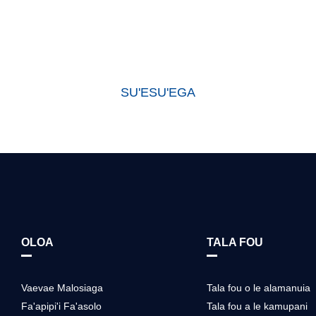
iae e la matou falegaosimea ni oloa sili ona lelei i le lalolagi atoa ma 
a e a matou oloa le igoa ta'uleleia i le alamanuia ma le fa'atuatuaina t
ma tagata tuai.
SU'ESU'EGA
OLOA
TALA FOU
Vaevae Malosiaga
Tala fou o le alamanuia
Fa'apipi'i Fa'asolo
Tala fou a le kamupani