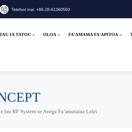
Telefoni mai: +86-28-61360560
TAU IA TATOU
OLOA
FA'AMAMA FA'APITOA
CONCEPT
 e lau RF System se Avega Faʻamutaina Lelei