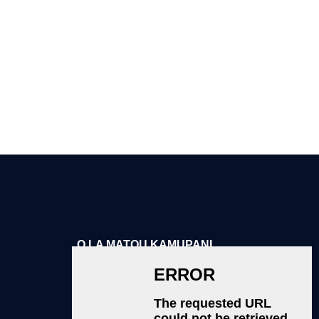
le tausisia o le mataupu faavae
aua i totonu o tagata fa'atau fou
O LA MATOU KAMUPANI
Faatatau ia tatou
Aiseā e Filifili ai Matou