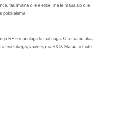
edance, taulimaina o le eletise, ma le maualalo o le
 le polokalama.
ga RF e maualuga le faatinoga. O a matou oloa,
uga o fesoʻotaʻiga, vaalele, ma R&D. Matou te tuuto