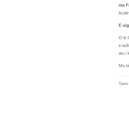
ma F
faʻat
E ui
O le 
e aof
atu i
Mo ni
Taimi