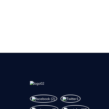
Talu mai lona faavaeina, ua at
o le tulaga lelei muamua. Ua mau