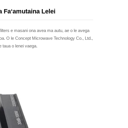
a Faʻamutaina Lelei
a filters e masani ona avea ma autu, ae o le avega
 atoa. O le Concept Microwave Technology Co., Ltd.,
e taua o lenei vaega.