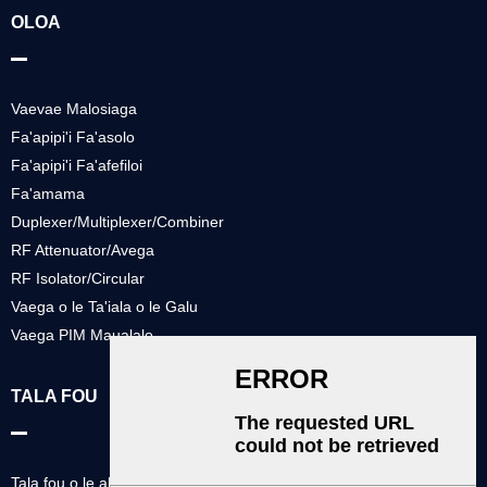
OLOA
Vaevae Malosiaga
Fa'apipi'i Fa'asolo
Fa'apipi'i Fa'afefiloi
Fa'amama
Duplexer/Multiplexer/Combiner
RF Attenuator/Avega
RF Isolator/Circular
Vaega o le Ta'iala o le Galu
Vaega PIM Maualalo
TALA FOU
Tala fou o le alamanuia