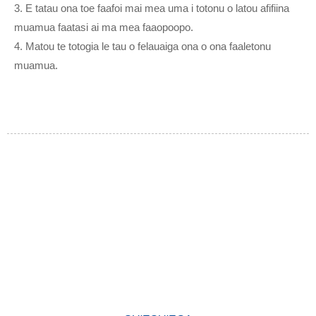
3. E tatau ona toe faafoi mai mea uma i totonu o latou afifiina
muamua faatasi ai ma mea faaopoopo.
4. Matou te totogia le tau o felauaiga ona o ona faaletonu
muamua.
AISEĀ E FILIFILI AI I MATOU
Talu mai lona faavaeina, ua atiae e la matou falegaosimea ni oloa
sili ona lelei i le lalolagi atoa ma le tausisia o le mataupu faavae
o le tulaga lelei muamua. Ua maua e a matou oloa le igoa
ta'uleleia i le alamanuia ma le fa'atuatuaina taua i totonu o tagata
fa'atau fou ma tagata tuai.