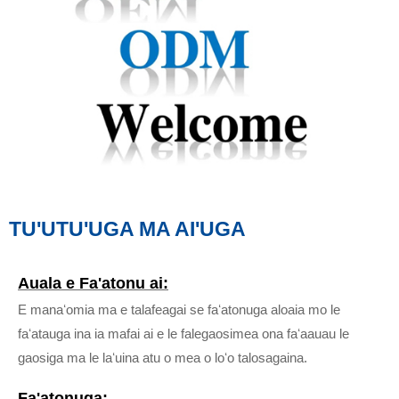
TU'UTU'UGA MA AI'UGA
Auala e Fa'atonu ai:
E manaʻomia ma e talafeagai se faʻatonuga aloaia mo le
faʻatauga ina ia mafai ai e le falegaosimea ona faʻaauau le
gaosiga ma le laʻuina atu o mea o loʻo talosagaina.
Fa'atonuga: