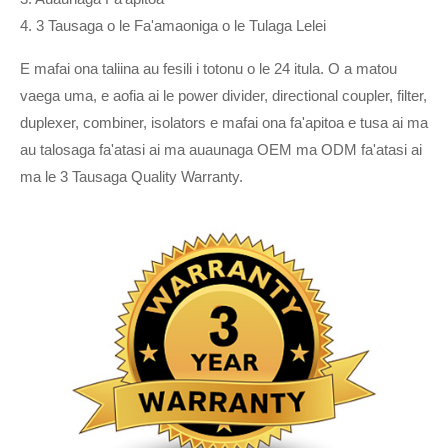
4. 3 Tausaga o le Fa'amaoniga o le Tulaga Lelei
E mafai ona taliina au fesili i totonu o le 24 itula. O a matou
vaega uma, e aofia ai le power divider, directional coupler, filter,
duplexer, combiner, isolators e mafai ona fa'apitoa e tusa ai ma
au talosaga fa'atasi ai ma auaunaga OEM ma ODM fa'atasi ai
ma le 3 Tausaga Quality Warranty.