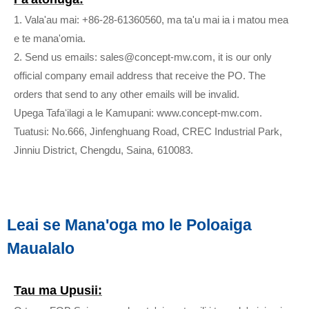
1. Vala'au mai: +86-28-61360560, ma ta'u mai ia i matou mea
e te mana'omia.
2. Send us emails: sales@concept-mw.com, it is our only
official company email address that receive the PO. The
orders that send to any other emails will be invalid.
Upega Tafaʻilagi a le Kamupani: www.concept-mw.com.
Tuatusi: No.666, Jinfenghuang Road, CREC Industrial Park,
Jinniu District, Chengdu, Saina, 610083.
Leai se Mana'oga mo le Poloaiga
Maualalo
Tau ma Upusii: