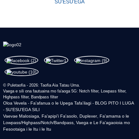
SU'ESU'EGA
© Puletaofia - 2026: Taofia Aia Tatau Uma.
Vaega e sili ona fautuaina mo fa'aoga 5G: Notch filter, Lowpass filter,
Highpass filter, Bandpass filter
Oloa Vevela
Fa'afanua o le Upega Tafa'ilagi
BLOG PITO I LUGA
-
-
SU'ESU'EGA SILI
-
Vaevae Malosiaga
Fa'apipi'i Fa'asolo
Duplexer
Fa'amama o le
,
,
,
Lowpass/Highpass/Notch/Bandpass
Vaega e Le Fa'agaoioia mo
,
Fesootaiga i le Itu i le Itu