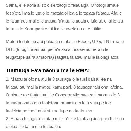
Saina, e le aofia ai soʻo se totogi o felauaiga. O totogi uma e
fesoʻotaʻi ma le uta o le matafaioi lea a le tagata faʻatau. Afai e
le faʻamaoti mai e le tagata faʻatau le auala e lafo ai, e iai le aia
tatau a le Kamupani e filifili ai le avefeʻau e te filifilia.
Matou te lafoina atu poloaiga e ala i le Fedex, UPS, TNT ma le
DHL (totogi muamua, pe fa'atasi ai ma se numera o le
teugatupe ua fa'amaonia) i tagata fa'atau mai le lalolagi atoa.
Tuutuuga Fa'amaonia ma le RMA:
1. Matou te ofoina atu le 3 tausaga o le tusi saisai lea na
faʻatau atu mai la matou kamupani, 3 tausaga talu ona lafoina.
O oloa e toe faafoi atu i le Concept Microwave i totonu o le 3
tausaga ona o ona faaletonu muamua o le a suia pe toe
faaleleia pe toe faafoi atu se tupe na faatauina.
2. E nafa le tagata faʻatau mo soʻo se faʻaleagaina poʻo le leiloa
o oloa i le taimi o le felauaiga.