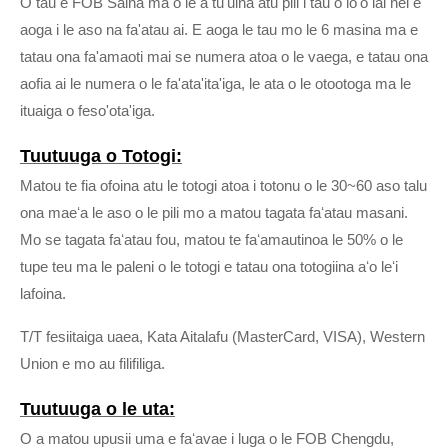
O tau e FOB Saina ma o le a tu'uina atu pili i tau o lo'o iai nei e
aoga i le aso na fa'atau ai. E aoga le tau mo le 6 masina ma e
tatau ona fa'amaoti mai se numera atoa o le vaega, e tatau ona
aofia ai le numera o le fa'ata'ita'iga, le ata o le otootoga ma le
ituaiga o feso'ota'iga.
Tuutuuga o Totogi:
Matou te fia ofoina atu le totogi atoa i totonu o le 30~60 aso talu
ona maeʻa le aso o le pili mo a matou tagata faʻatau masani.
Mo se tagata faʻatau fou, matou te faʻamautinoa le 50% o le
tupe teu ma le paleni o le totogi e tatau ona totogiina aʻo leʻi
lafoina.
T/T fesiitaiga uaea, Kata Aitalafu (MasterCard, VISA), Western
Union e mo au filifiliga.
Tuutuuga o le uta:
O a matou upusii uma e faʻavae i luga o le FOB Chengdu,