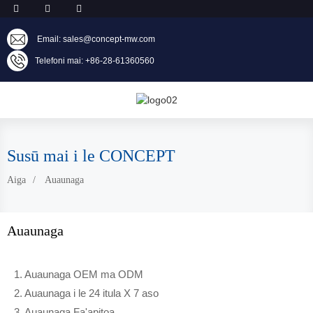
Email: sales@concept-mw.com
Telefoni mai: +86-28-61360560
Susū mai i le CONCEPT
Aiga
Auaunaga
Auaunaga
1. Auaunaga OEM ma ODM
2. Auaunaga i le 24 itula X 7 aso
3. Auaunaga Fa'apitoa