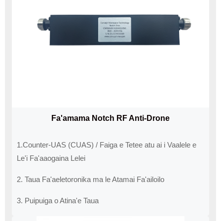
Fa'amama Notch RF Anti-Drone
1.Counter-UAS (CUAS) / Faiga e Tetee atu ai i Vaalele e
Le'i Fa'aaogaina Lelei
2. Taua Fa'aeletoronika ma le Atamai Fa'ailoilo
3. Puipuiga o Atina'e Taua