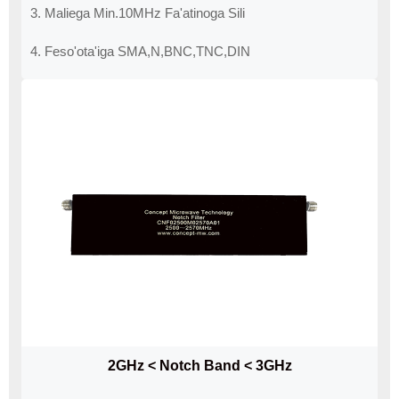
3. Maliega Min.10MHz Fa'atinoga Sili
4. Feso'ota'iga SMA,N,BNC,TNC,DIN
2GHz < Notch Band < 3GHz