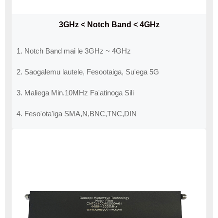
3GHz < Notch Band < 4GHz
1. Notch Band mai le 3GHz ~ 4GHz
2. Saogalemu lautele, Fesootaiga, Su'ega 5G
3. Maliega Min.10MHz Fa'atinoga Sili
4. Feso'ota'iga SMA,N,BNC,TNC,DIN