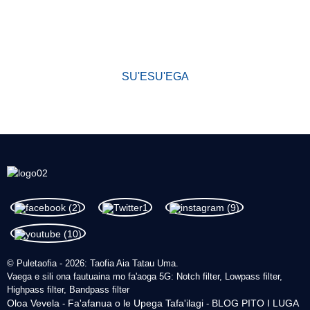
o le tulaga lelei muamua. Ua maua e a matou oloa le igoa
ta'uleleia i le alamanuia ma le fa'atuatuaina taua i totonu o tagata
fa'atau fou ma tagata tuai.
SU'ESU'EGA
© Puletaofia - 2026: Taofia Aia Tatau Uma.
Vaega e sili ona fautuaina mo fa'aoga 5G: Notch filter, Lowpass filter,
Highpass filter, Bandpass filter
Oloa Vevela
Fa'afanua o le Upega Tafa'ilagi
BLOG PITO I LUGA
-
-