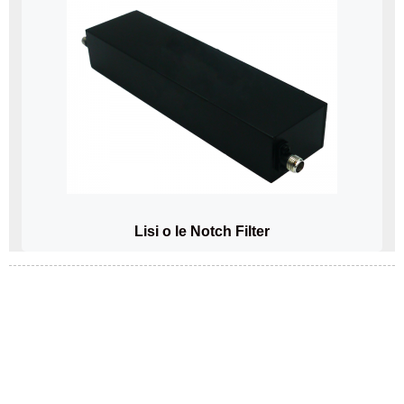
Lisi o le Notch Filter
AISEĀ E FILIFILI AI I MATOU
Talu mai lona faavaeina, ua atiae e la matou falegaosimea ni oloa
sili ona lelei i le lalolagi atoa ma le tausisia o le mataupu faavae