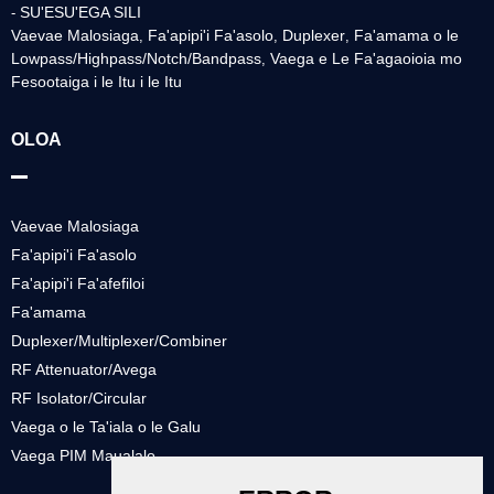
SU'ESU'EGA SILI
-
Vaevae Malosiaga
Fa'apipi'i Fa'asolo
Duplexer
Fa'amama o le
,
,
,
Lowpass/Highpass/Notch/Bandpass
Vaega e Le Fa'agaoioia mo
,
Fesootaiga i le Itu i le Itu
OLOA
Vaevae Malosiaga
Fa'apipi'i Fa'asolo
Fa'apipi'i Fa'afefiloi
Fa'amama
Duplexer/Multiplexer/Combiner
RF Attenuator/Avega
RF Isolator/Circular
Vaega o le Ta'iala o le Galu
Vaega PIM Maualalo