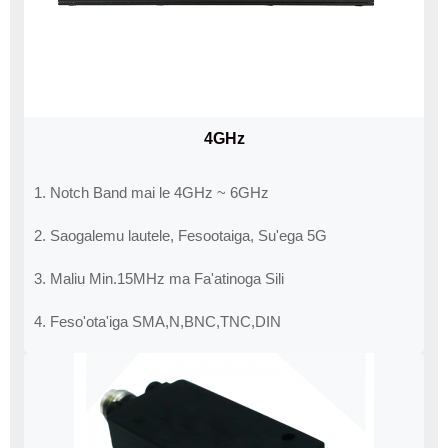
4GHz
1. Notch Band mai le 4GHz ~ 6GHz
2. Saogalemu lautele, Fesootaiga, Su'ega 5G
3. Maliu Min.15MHz ma Fa'atinoga Sili
4. Feso'ota'iga SMA,N,BNC,TNC,DIN