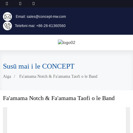
Email: sales@concept-mw.com
Telefoni mai: +86-28-61360560
Susū mai i le CONCEPT
Aiga
Fa'amama Notch & Fa'amama Taofi o le Band
Fa'amama Notch & Fa'amama Taofi o le Band