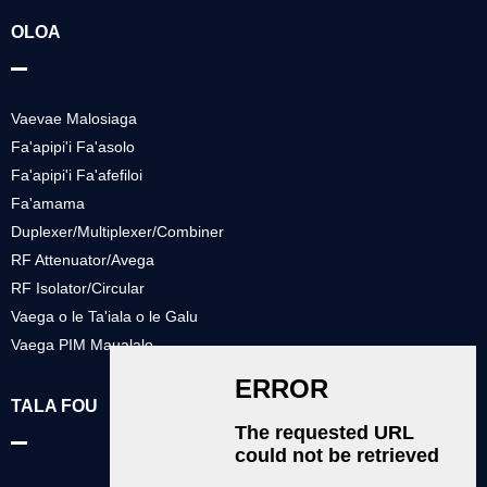
OLOA
Vaevae Malosiaga
Fa'apipi'i Fa'asolo
Fa'apipi'i Fa'afefiloi
Fa'amama
Duplexer/Multiplexer/Combiner
RF Attenuator/Avega
RF Isolator/Circular
Vaega o le Ta'iala o le Galu
Vaega PIM Maualalo
TALA FOU