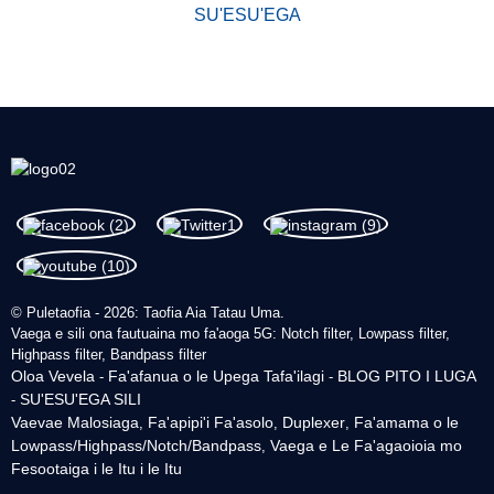
SU'ESU'EGA
© Puletaofia - 2026: Taofia Aia Tatau Uma.
Vaega e sili ona fautuaina mo fa'aoga 5G: Notch filter, Lowpass filter,
Highpass filter, Bandpass filter
Oloa Vevela
Fa'afanua o le Upega Tafa'ilagi
BLOG PITO I LUGA
-
-
SU'ESU'EGA SILI
-
Vaevae Malosiaga
Fa'apipi'i Fa'asolo
Duplexer
Fa'amama o le
,
,
,
Lowpass/Highpass/Notch/Bandpass
Vaega e Le Fa'agaoioia mo
,
Fesootaiga i le Itu i le Itu