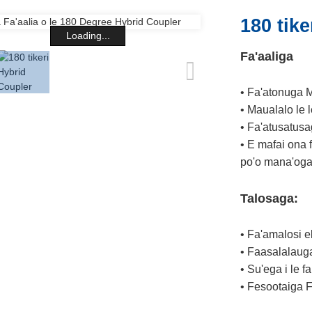
180 tik
Loading...
Fa'aaliga
• Fa'atonuga 
• Maualalo le l
• Fa'atusatusa
• E mafai ona f
po'o mana'oga 
Talosaga:
• Fa'amalosi e
• Faasalalaug
• Su'ega i le f
• Fesootaiga 