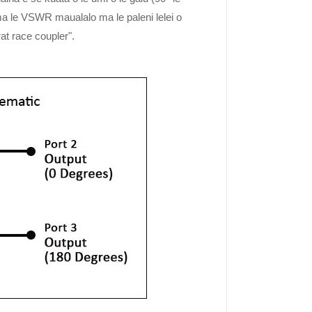
 ma le VSWR maualalo ma le paleni lelei o
rat race coupler".