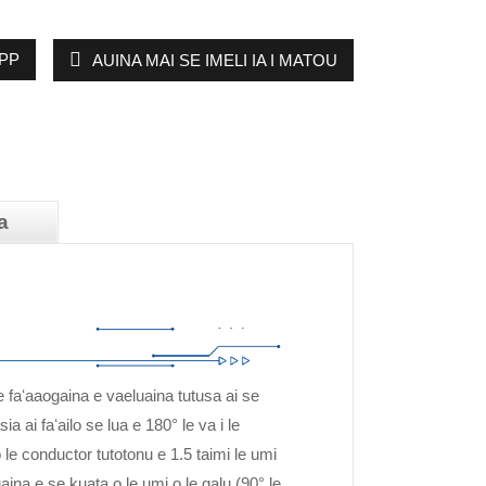
PP
AUINA MAI SE IMELI IA I MATOU
a
 faʻaaogaina e vaeluaina tutusa ai se
ia ai faʻailo se lua e 180° le va i le
e conductor tutotonu e 1.5 taimi le umi
luaina e se kuata o le umi o le galu (90° le