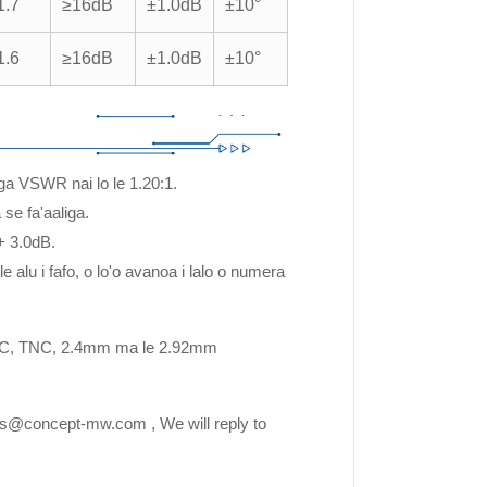
1.7
≥16dB
±1.0dB
±10°
1.6
≥16dB
±1.0dB
±10°
ega VSWR nai lo le 1.20:1.
 se fa'aaliga.
 + 3.0dB.
e alu i fafo, o lo'o avanoa i lalo o numera
NC, TNC, 2.4mm ma le 2.92mm
les@concept-mw.com , We will reply to