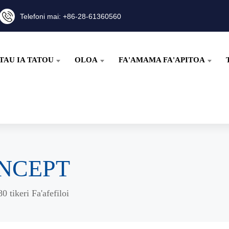
Telefoni mai: +86-28-61360560
TAU IA TATOU
OLOA
FA'AMAMA FA'APITOA
CONCEPT
80 tikeri Fa'afefiloi