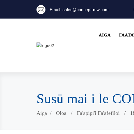
Email: sales@concept-mw.com
AIGA
FAATA
Susū mai i le 
Aiga
Oloa
Fa'apipi'i Fa'afefiloi
1