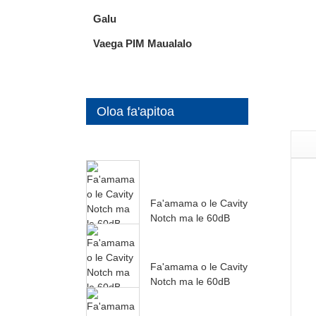
Galu
Vaega PIM Maualalo
Oloa fa'apitoa
Fa'amama o le Cavity
Notch ma le 60dB
Rejection mai le
27000MH...
Fa'amama o le Cavity
Notch ma le 60dB
Rejection mai le
24000MH...