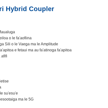
eri Hybrid Coupler
Maualuga
eiloa o le fa'aofiina
ga Sili o le Vaega ma le Amplitude
a'apitoa e fetaui ma au fa'atinoga fa'apitoa
afifi
letise
a
ale su'esu'e
Fesootaiga ma le 5G