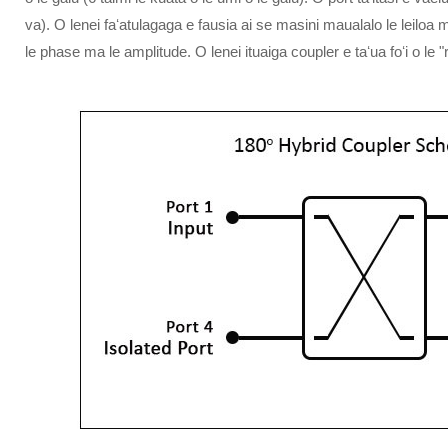
va). O lenei faʻatulagaga e fausia ai se masini maualalo le leiloa
le phase ma le amplitude. O lenei ituaiga coupler e taʻua foʻi o le "