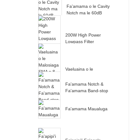
Fa'amama o le Cavity
Notch ma le 60dB
Rejection mai le
22000MH...
200W High Power
Lowpass Filter
Fa'agaoioia mai le
500-10...
Vaeluaina o le
Malosiaga SMA e 8
Auala ma le Vaeluaina
Fa'amama Notch &
o le Malosiaga RF
Fa'amama Band-stop
Fa'amama Maualuga