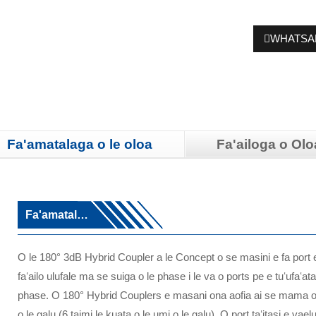
WHATSA
Fa'amatalaga o le oloa
Fa'ailoga o Olo
Fa'amatalaga
O le 180° 3dB Hybrid Coupler a le Concept o se masini e fa port e
faʻailo ulufale ma se suiga o le phase i le va o ports pe e tuʻufaʻatas
phase. O 180° Hybrid Couplers e masani ona aofia ai se mama o l
o le galu (6 taimi le kuata o le umi o le galu). O port taʻitasi e vae