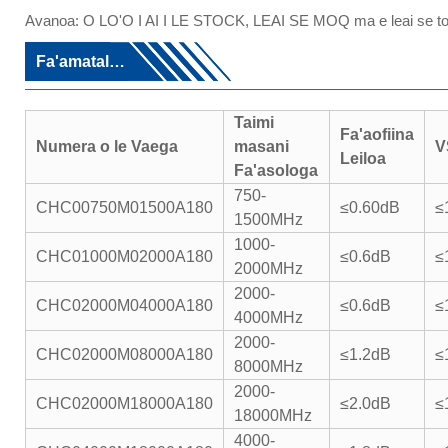
Avanoa: O LO'O I AI I LE STOCK, LEAI SE MOQ ma e leai se totog
Fa'amatalaga Fa'apitoa
Taimi
Fa'aofiina
Numera o le Vaega
masani
V
Leiloa
Fa'asologa
750-
CHC00750M01500A180
≤0.60dB
≤
1500MHz
1000-
CHC01000M02000A180
≤0.6dB
≤
2000MHz
2000-
CHC02000M04000A180
≤0.6dB
≤
4000MHz
2000-
CHC02000M08000A180
≤1.2dB
≤
8000MHz
2000-
CHC02000M18000A180
≤2.0dB
≤
18000MHz
4000-