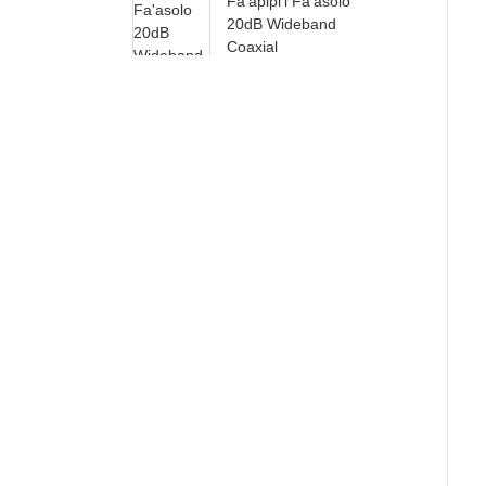
Fa'apipi'i Fa'asolo
20dB Wideband
Coaxial