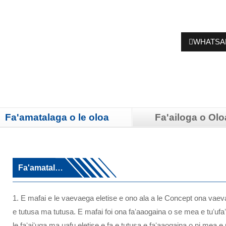
WHATSA
Fa'amatalaga o le oloa
Fa'ailoga o Olo
Fa'amatalaga
1. E mafai e le vaevaega eletise e ono ala a le Concept ona vaevaein
e tutusa ma tutusa. E mafai foi ona faʻaaogaina o se mea e tuʻufaʻa
le faʻaiʻuga ma uafu eletise e fa e tutusa e faʻaaogaina o ni mea e