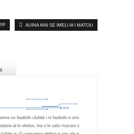
PP
AUINA MAI SE IMELI IA I MATOU
a
a se faailoilo ulufale i ni faailoilo e ono
tasia ai le eletise, lea o le uafu masani o
 ulufale ai. O vaevaega eletise e ono ala e