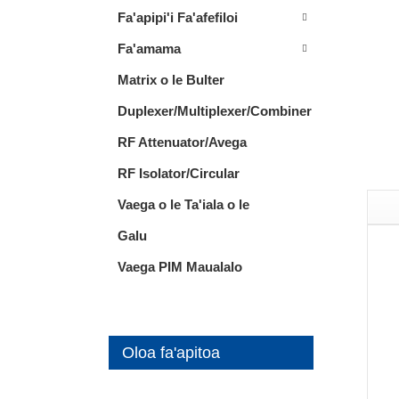
Fa'apipi'i Fa'afefiloi
Fa'amama
Matrix o le Bulter
Duplexer/Multiplexer/Combiner
RF Attenuator/Avega
RF Isolator/Circular
Vaega o le Ta'iala o le
Galu
Vaega PIM Maualalo
Oloa fa'apitoa