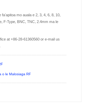
'apitoa mo auala e 2, 3, 4, 6, 8, 10,
Type, F-Type, BNC, TNC, 2.4mm ma le
office at +86-28-61360560 or e-mail us
.
RF
a o le Malosiaga RF