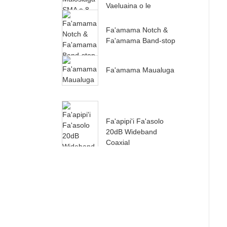
Vaeluaina o le
Malosiaga SMA e 8
Auala ma le Vaeluaina
Fa'amama Notch &
o le Malosiaga RF
Fa'amama Band-stop
Fa'amama Maualuga
Fa'apipi'i Fa'asolo
20dB Wideband
Coaxial