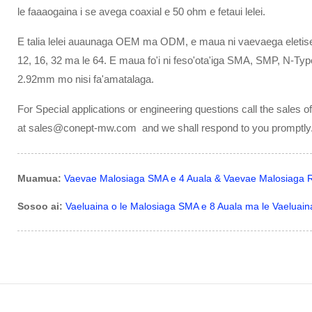
le faaaogaina i se avega coaxial e 50 ohm e fetaui lelei.
E talia lelei auaunaga OEM ma ODM, e maua ni vaevaega eletise fa
12, 16, 32 ma le 64. E maua fo'i ni feso'ota'iga SMA, SMP, N-
2.92mm mo nisi fa'amatalaga.
For Special applications or engineering questions call the sales 
at sales@conept-mw.com and we shall respond to you promptly
Muamua:
Vaevae Malosiaga SMA e 4 Auala & Vaevae Malosiaga 
Sosoo ai:
Vaeluaina o le Malosiaga SMA e 8 Auala ma le Vaeluain