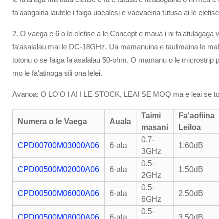
faʻaaogaina lautele i faiga uaealesi e vaevaeina tutusa ai le eletise 
2. O vaega e 6 o le eletise a le Concept e maua i ni fa'atulagaga v
fa'asalalau mai le DC-18GHz. Ua mamanuina e taulimaina le malosi
totonu o se faiga fa'asalalau 50-ohm. O mamanu o le microstrip po'
mo le fa'atinoga sili ona lelei.
Avanoa: O LO'O I AI I LE STOCK, LEAI SE MOQ ma e leai se totog
Taimi
Fa'aofiina
Numera o le Vaega
Auala
masani
Leiloa
0.7-
CPD00700M03000A06
6-ala
1.60dB
3GHz
0.5-
CPD00500M02000A06
6-ala
1.50dB
2GHz
0.5-
CPD00500M06000A06
6-ala
2.50dB
6GHz
0.5-
CPD00500M08000A06
6-ala
3.50dB