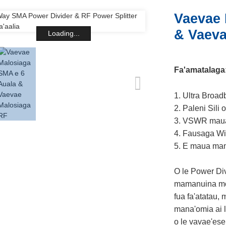
Vaevae 
& Vaeva
Loading...
Fa'amatalaga
1. Ultra Broa
2. Paleni Sili
3. VSWR maua
4. Fausaga Wil
5. E maua mama
O le Power Div
mamanuina mo l
fua fa'atatau,
mana'omia ai le
o le vavae'esei