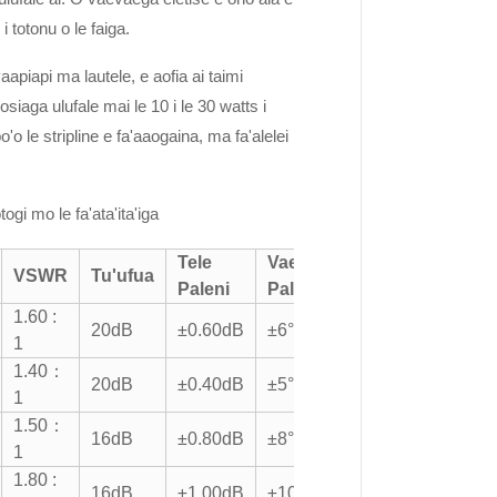
i totonu o le faiga.
aapiapi ma lautele, e aofia ai taimi
aga ulufale mai le 10 i le 30 watts i
o le stripline e fa'aaogaina, ma fa'alelei
i mo le fa'ata'ita'iga
Tele
Vaega
VSWR
Tu'ufua
Paleni
Paleni
1.60 :
20dB
±0.60dB
±6°
1
1.40：
20dB
±0.40dB
±5°
1
1.50：
16dB
±0.80dB
±8°
1
1.80 :
16dB
±1.00dB
±10°