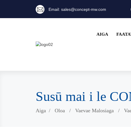
Email: sales@concept-mw.com
AIGA
FAATA
Susū mai i le 
Aiga
Oloa
Vaevae Malosiaga
Vae