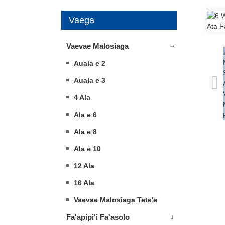
Vaega
Vaevae Malosiaga
Auala e 2
Auala e 3
4 Ala
Ala e 6
Ala e 8
Ala e 10
12 Ala
16 Ala
Vaevae Malosiaga Tete'e
Fa'apipi'i Fa'asolo