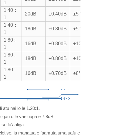
1
1.40：
20dB
±0.40dB
±5°
1
1.40：
18dB
±0.80dB
±5°
1
1.80 :
16dB
±0.80dB
±10°
1
1.80 :
18dB
±0.80dB
±10°
1
1.80 :
16dB
±0.70dB
±8°
1
atu nai lo le 1.20:1.
 gau o le vaeluaga e 7.8dB.
 se fa'aaliga.
le eletise, ia manatua e faamuta uma uafu e