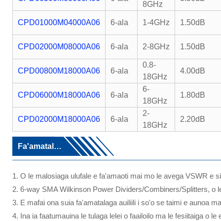
8GHz
CPD01000M04000A06
6-ala
1-4GHz
1.50dB
CPD02000M08000A06
6-ala
2-8GHz
1.50dB
0.8-
CPD00800M18000A06
6-ala
4.00dB
18GHz
6-
CPD06000M18000A06
6-ala
1.80dB
18GHz
2-
CPD02000M18000A06
6-ala
2.20dB
18GHz
Fa'amatalaga
1. O le malosiaga ulufale e fa'amaoti mai mo le avega VSWR e sili 
2. 6-way SMA Wilkinson Power Dividers/Combiners/Splitters, o le
3. E mafai ona suia fa'amatalaga auiliili i so'o se taimi e aunoa ma
4. Ina ia faatumauina le tulaga lelei o faailoilo ma le fesiitaiga o 