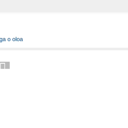
ga o oloa
AISEĀ E FILIFILI AI I MATOU