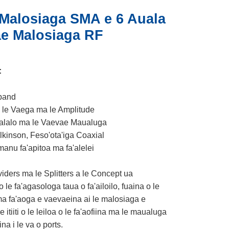
Malosiaga SMA e 6 Auala
e Malosiaga RF
:
dband
 o le Vaega ma le Amplitude
lalo ma le Vaevae Maualuga
kinson, Feso'ota'iga Coaxial
nu fa'apitoa ma fa'alelei
iders ma le Splitters a le Concept ua
e fa'agasologa taua o fa'ailoilo, fuaina o le
 ma fa'aoga e vaevaeina ai le malosiaga e
 itiiti o le leiloa o le fa'aofiina ma le maualuga
na i le va o ports.