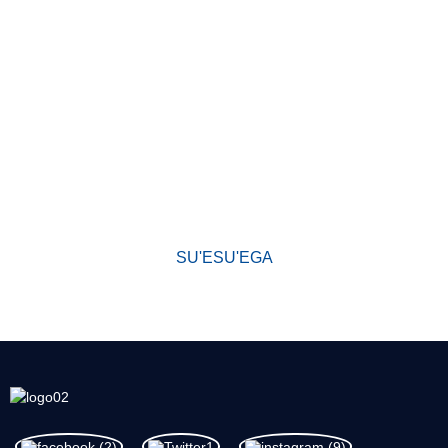
AISEĀ E FILIFILI AI I MATOU
Talu mai lona faavaeina, ua atiae e la matou falegaosimea ni oloa
sili ona lelei i le lalolagi atoa ma le tausisia o le mataupu faavae
o le tulaga lelei muamua. Ua maua e a matou oloa le igoa
ta'uleleia i le alamanuia ma le fa'atuatuaina taua i totonu o tagata
fa'atau fou ma tagata tuai.
SU'ESU'EGA