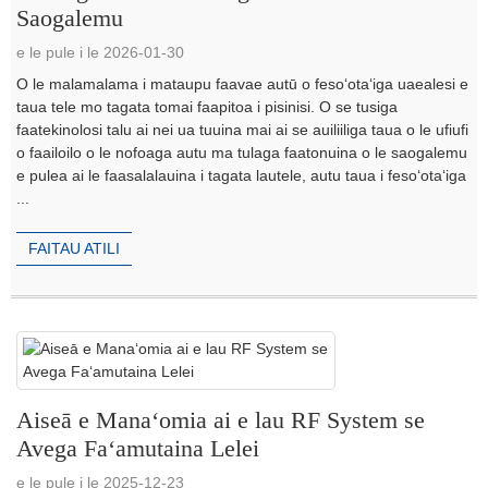
Saogalemu
e le pule i le 2026-01-30
O le malamalama i mataupu faavae autū o fesoʻotaʻiga uaealesi e
taua tele mo tagata tomai faapitoa i pisinisi. O se tusiga
faatekinolosi talu ai nei ua tuuina mai ai se auiliiliga taua o le ufiufi
o faailoilo o le nofoaga autu ma tulaga faatonuina o le saogalemu
e pulea ai le faasalalauina i tagata lautele, autu taua i fesoʻotaʻiga
...
FAITAU ATILI
Aiseā e Manaʻomia ai e lau RF System se
Avega Faʻamutaina Lelei
e le pule i le 2025-12-23