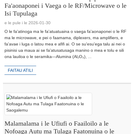
Fa'aonaponei i Vaega o le RF/Microwave o le
Isi Tupulaga
e le pule i le 2026-01-30
O le fa'atinoga ma le fa'atuatuaina o vaega fa'aonaponei o le RF
ma le microwave, e pei o faamama, diplexers, ma amplifiers, e
fa'avae i luga o latou mea e afifi ai. O se su'esu'ega talu ai nei o
pisinisi ua maua ai se fa'atusatusaga manino o mea e tolu e sili
ona lauiloa o le seramika—Alumina (Al₂O₃), ...
FAITAU ATILI
Malamalama i le Ufiufi o Faailoilo a le
Nofoaga Autu ma Tulaga Faatonuina o le