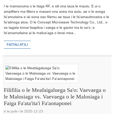
I le mamanuina o le faiga RF, e sili ona taua le mautu. E ui o
amplifiers ma filters e masani ona avea ma autu, ae o le avega
fa'amutaina e iai sona sao filemu ae taua i le fa'amautinoaina o le
fa'atinoga atoa. O le Concept Microwave Technology Co., Ltd., o
se tagata tomai faapitoa i vaega e le gaoioi ma le sa'o, e
fa'amamafaina ai le mafua'aga o lenei mea...
FAITAU ATILI
Filifilia o le Meafaigaluega Sa'o: Vaevaega o
le Malosiaga vs. Vaevaega o le Malosiaga i
Faiga Fa'ata'ita'i Fa'aonaponei
e le pule i le 2025-12-23