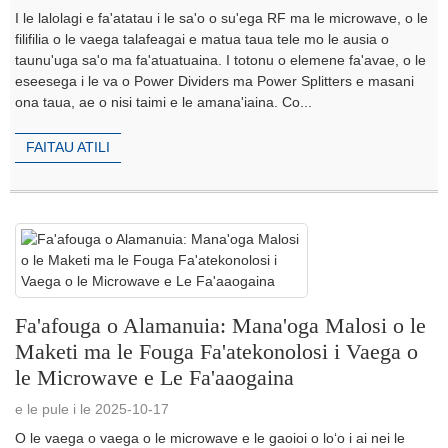
I le lalolagi e fa'atatau i le sa'o o su'ega RF ma le microwave, o le
filifilia o le vaega talafeagai e matua taua tele mo le ausia o
taunu'uga sa'o ma fa'atuatuaina. I totonu o elemene fa'avae, o le
eseesega i le va o Power Dividers ma Power Splitters e masani
ona taua, ae o nisi taimi e le amana'iaina. Co...
FAITAU ATILI
Fa'afouga o Alamanuia: Mana'oga Malosi o le
Maketi ma le Fouga Fa'atekonolosi i Vaega o
le Microwave e Le Fa'aaogaina
e le pule i le 2025-10-17
O le vaega o vaega o le microwave e le gaoioi o loʻo i ai nei le