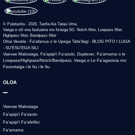
© Puletaofia - 2026: Taofia Aia Tatau Uma.
Vaega e sili ona fautuaina mo fa'aoga 5G: Notch filter, Lowpass filter,
Highpass filter, Bandpass filter
Oloa Vevela
Fa'afanua o le Upega Tafa'ilagi
BLOG PITO I LUGA
-
-
SU'ESU'EGA SILI
-
Vaevae Malosiaga
Fa'apipi'i Fa'asolo
Duplexer
Fa'amama o le
,
,
,
Lowpass/Highpass/Notch/Bandpass
Vaega e Le Fa'agaoioia mo
,
Fesootaiga i le Itu i le Itu
OLOA
Vaevae Malosiaga
Fa'apipi'i Fa'asolo
Fa'apipi'i Fa'afefiloi
Fa'amama