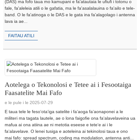
(DAS) ma fofo taua mo kamupani e fa'atautaia le ufiufi i totonu o
fale, fa'aleleia atili o le gafatia, ma le fa'asalalauina o fa'ailo e tele-
band. O le fa'atinoga o le DAS e le gata ina fa'alagolago i antenna
lava ia ae...
FAITAU ATILI
Aotelega o Tekonolosi e Tetee ai i Fesootaiga
Faasatelite Mai Fafo
e le pule i le 2025-07-29
E taua tele le fesoʻotaʻiga satelite i faʻaoga faʻaonaponei a le
militeri ma tagata lautele, ae o lona faigofie ona faʻalavelaveina ua
mafua ai ona atiina ae ni metotia eseese e teteʻe ai i le
faʻalavelave. O lenei tusiga e aoteleina ai tekinolosi taua e ono
mai fafo: spread spectrum, coding ma modulation, antenna anti...