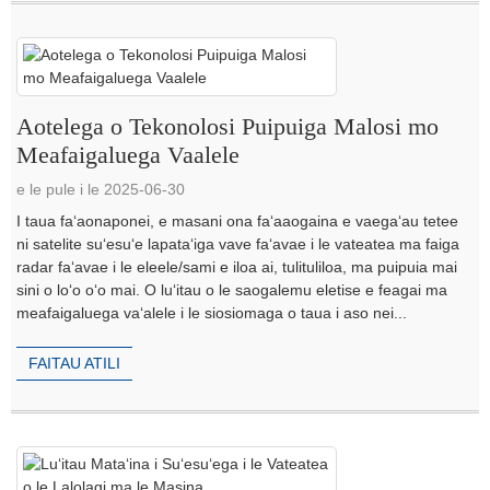
Aotelega o Tekonolosi Puipuiga Malosi mo
Meafaigaluega Vaalele
e le pule i le 2025-06-30
I taua faʻaonaponei, e masani ona faʻaaogaina e vaegaʻau tetee
ni satelite suʻesuʻe lapataʻiga vave faʻavae i le vateatea ma faiga
radar faʻavae i le eleele/sami e iloa ai, tulituliloa, ma puipuia mai
sini o loʻo oʻo mai. O luʻitau o le saogalemu eletise e feagai ma
meafaigaluega vaʻalele i le siosiomaga o taua i aso nei...
FAITAU ATILI