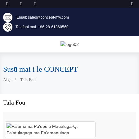
Email: sales@concept-mw.com
Telefoni mai: +86-28-61360560
Susū mai i le CONCEPT
Aiga
Tala Fou
Tala Fou