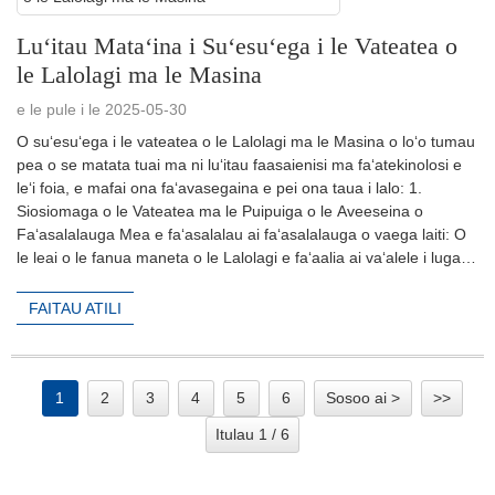
Luʻitau Mataʻina i Suʻesuʻega i le Vateatea o
le Lalolagi ma le Masina
e le pule i le 2025-05-30
O suʻesuʻega i le vateatea o le Lalolagi ma le Masina o loʻo tumau
pea o se matata tuai ma ni luʻitau faasaienisi ma faʻatekinolosi e
leʻi foia, e mafai ona faʻavasegaina e pei ona taua i lalo: ‌1.
Siosiomaga o le Vateatea ma le Puipuiga o le Aveeseina o
Faʻasalalauga ‌Mea e faʻasalalau ai faʻasalalauga o vaega laiti‌: O
le leai o le fanua maneta o le Lalolagi e faʻaalia ai vaʻalele i luga o
le...
FAITAU ATILI
1
2
3
4
5
6
Sosoo ai >
>>
Itulau 1 / 6