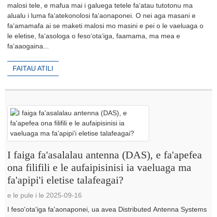
malosi tele, e mafua mai i galuega tetele faʻatau tutotonu ma
alualu i luma faʻatekonolosi faʻaonaponei. O nei aga masani e
faʻamamafa ai se maketi malosi mo masini e pei o le vaeluaga o
le eletise, faʻasologa o fesoʻotaʻiga, faamama, ma mea e
faʻaaogaina...
FAITAU ATILI
I faiga fa'asalalau antenna (DAS), e fa'apefea
ona filifili e le aufaipisinisi ia vaeluaga ma
fa'apipi'i eletise talafeagai?
e le pule i le 2025-09-16
I feso'ota'iga fa'aonaponei, ua avea Distributed Antenna Systems