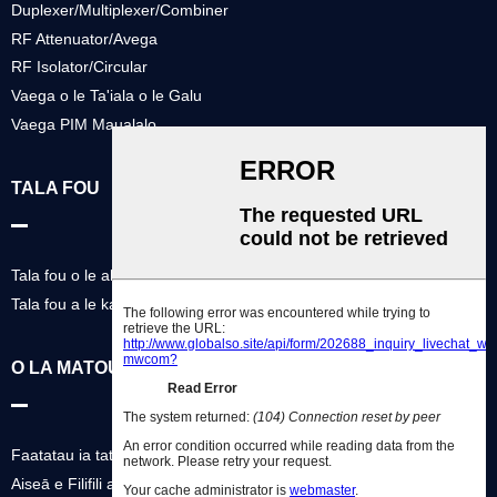
Duplexer/Multiplexer/Combiner
RF Attenuator/Avega
RF Isolator/Circular
Vaega o le Ta'iala o le Galu
Vaega PIM Maualalo
TALA FOU
Tala fou o le alamanuia
Tala fou a le kamupani
O LA MATOU KAMUPANI
Faatatau ia tatou
Aiseā e Filifili ai Matou