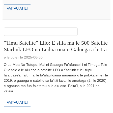
FAITAU ATILI
"Timu Satelite" Lilo: E silia ma le 500 Satelite
Starlink LEO ua Leiloa ona o Galuega a le La
e le pule i le 2025-06-30
O Le Mea Na Tutupu: Mai ni Gauega Fa'afuase'i i ni Timuga Tele
O le tele o le alu ese o satelite LEO a Starlink e le'i tupu
fa'afuase'i. Talu mai le fa'alauiloaina muamua o le polokalame i le
2019, o gauega o satelite sa la'ititi lava i le amataga (2 i le 2020),
e ogatusa ma fua fa'atatau o le alu ese. Peita'i, o le 2021 na
va'aia...
FAITAU ATILI