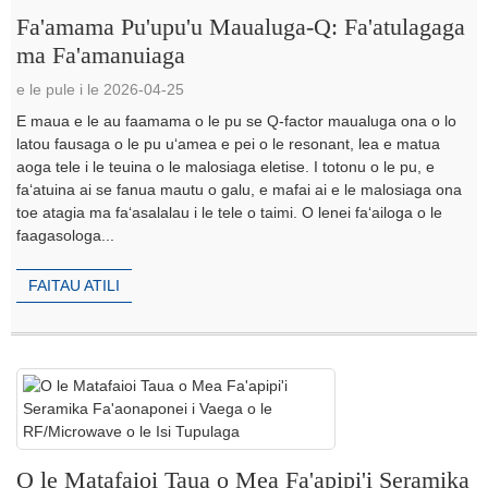
Fa'amama Pu'upu'u Maualuga-Q: Fa'atulagaga
ma Fa'amanuiaga
e le pule i le 2026-04-25
E maua e le au faamama o le pu se Q-factor maualuga ona o lo
latou fausaga o le pu uʻamea e pei o le resonant, lea e matua
aoga tele i le teuina o le malosiaga eletise. I totonu o le pu, e
faʻatuina ai se fanua mautu o galu, e mafai ai e le malosiaga ona
toe atagia ma faʻasalalau i le tele o taimi. O lenei faʻailoga o le
faagasologa...
FAITAU ATILI
O le Matafaioi Taua o Mea Fa'apipi'i Seramika